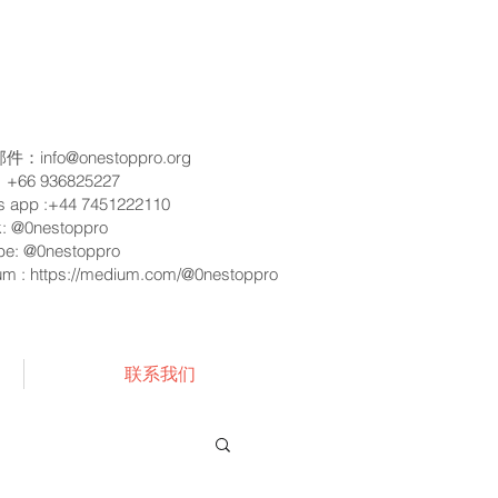
邮件：
info@onestoppro.org
66 936825227
s app :+44 7451222110
k: @0nestoppro
be: @0nestoppro
um :
https://medium.com/@0nestoppro
联系我们