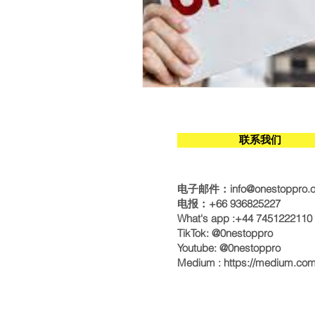
联系我们
电子邮件：
info@onestoppro.
电报：+66 936825227
What's app :+44 7451222110
TikTok: @0nestoppro
Youtube: @0nestoppro
Medium :
https://medium.co