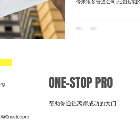
带来很多普通公司无法比拟的
多详细信息......
ONE-STOP PRO
org
帮助你通往
离岸成功的大门
m/@0nestoppro